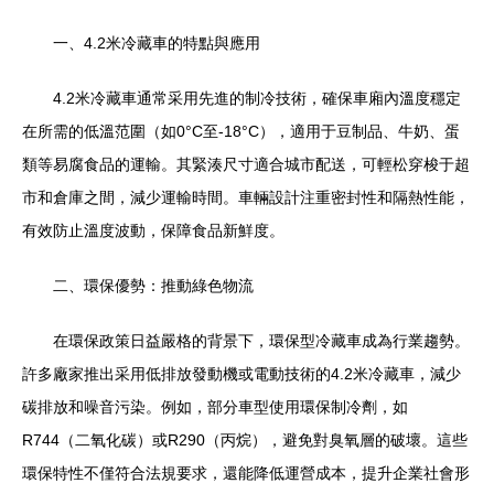
一、4.2米冷藏車的特點與應用
4.2米冷藏車通常采用先進的制冷技術，確保車廂內溫度穩定
在所需的低溫范圍（如0°C至-18°C），適用于豆制品、牛奶、蛋
類等易腐食品的運輸。其緊湊尺寸適合城市配送，可輕松穿梭于超
市和倉庫之間，減少運輸時間。車輛設計注重密封性和隔熱性能，
有效防止溫度波動，保障食品新鮮度。
二、環保優勢：推動綠色物流
在環保政策日益嚴格的背景下，環保型冷藏車成為行業趨勢。
許多廠家推出采用低排放發動機或電動技術的4.2米冷藏車，減少
碳排放和噪音污染。例如，部分車型使用環保制冷劑，如
R744（二氧化碳）或R290（丙烷），避免對臭氧層的破壞。這些
環保特性不僅符合法規要求，還能降低運營成本，提升企業社會形