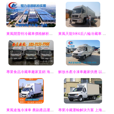
東風開普特冷藏車價格解析與環保特性優勢
東風天龍9米6后八輪冷藏車 國五標準、性能參數與市場價值解析
專業食品冷藏車廠家直銷 海鮮、雪糕、飲料、冷凍肉運輸的可靠伙伴
解放水產冷凍車廠家供應 以環保品質引領冷鏈運輸新標準
東風途逸冷凍車 農副產品運輸的專業保鮮衛士
專業冷藏運輸解決方案 上海冷藏車、冷凍車、冷藏保溫車改裝、維修與維護