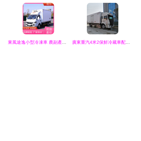
東風途逸小型冷凍車 農副產品運輸的環保節能新選擇
廣東重汽4米2保鮮冷藏車配置與價格解析 實現無憂運輸的冷鏈解決方案