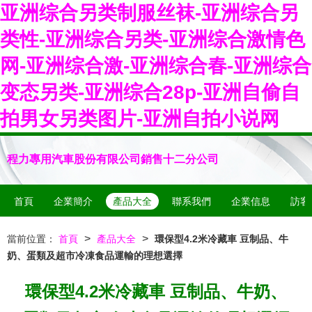
亚洲综合另类制服丝袜-亚洲综合另
类性-亚洲综合另类-亚洲综合激情色
网-亚洲综合激-亚洲综合春-亚洲综合
变态另类-亚洲综合28p-亚洲自偷自
拍男女另类图片-亚洲自拍小说网
程力專用汽車股份有限公司銷售十二分公司
首頁
企業簡介
產品大全
聯系我們
企業信息
訪客
>
>
當前位置：
首頁
產品大全
環保型4.2米冷藏車 豆制品、牛
奶、蛋類及超市冷凍食品運輸的理想選擇
環保型4.2米冷藏車 豆制品、牛奶、